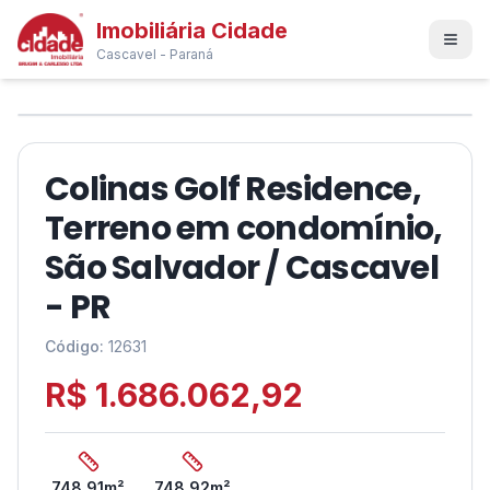
Imobiliária Cidade
Cascavel - Paraná
1
/
46
❮
❯
Colinas Golf Residence,
Terreno em condomínio,
São Salvador / Cascavel
- PR
Código:
12631
R$ 1.686.062,92
748,91
m²
748,92
m²