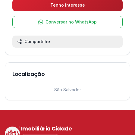
Tenho interesse
Conversar no WhatsApp
Compartilhe
Localização
Leaflet
|
©
OpenStreetMap
contributors ©
CARTO
1
São Salvador
Imobiliária Cidade