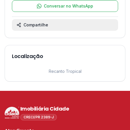
Conversar no WhatsApp
Compartilhe
Localização
Leaflet
|
©
OpenStreetMap
contributors ©
CARTO
1
Recanto Tropical
Imobiliária Cidade
CRECI/PR 2389-J