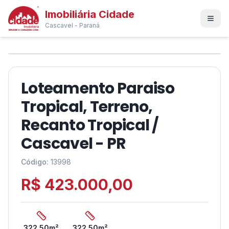
Imobiliária Cidade
Cascavel - Paraná
1
/
5
❮
❯
Loteamento Paraiso
Tropical, Terreno,
Recanto Tropical /
Cascavel - PR
Código:
13998
R$ 423.000,00
322,50
m²
322,50
m²