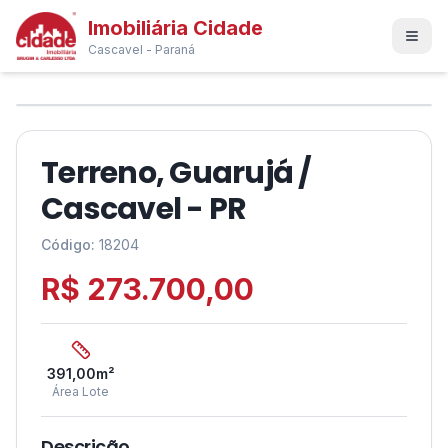
Imobiliária Cidade
Cascavel - Paraná
1
/
4
❮
❯
Terreno, Guarujá /
Cascavel - PR
Código:
18204
R$ 273.700,00
391,00
m²
Área Lote
Descrição