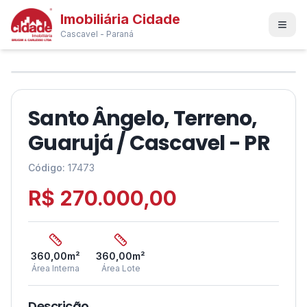
Imobiliária Cidade
Cascavel - Paraná
1
/
4
❮
❯
Santo Ângelo, Terreno,
Guarujá / Cascavel - PR
Código:
17473
R$ 270.000,00
360,00
m²
360,00
m²
Área Interna
Área Lote
Descrição