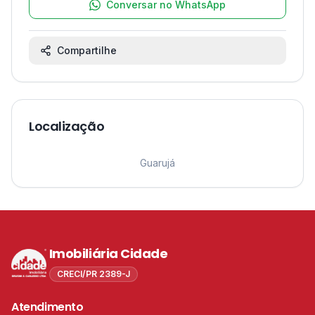
Conversar no WhatsApp
Compartilhe
Localização
Leaflet
|
©
OpenStreetMap
contributors ©
CARTO
1
Guarujá
Imobiliária Cidade
CRECI/PR 2389-J
Atendimento