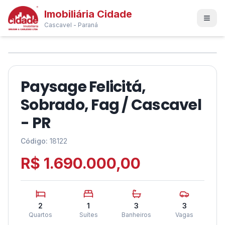
Imobiliária Cidade
Cascavel - Paraná
1
/
24
❮
❯
Paysage Felicitá,
Sobrado, Fag / Cascavel
- PR
Código:
18122
R$ 1.690.000,00
2
1
3
3
Quartos
Suítes
Banheiros
Vagas