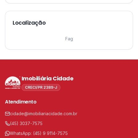
Localização
Leaflet
|
©
OpenStreetMap
contributors ©
CARTO
1
Fag
Imobiliária Cidade
CRECI/PR 2389-J
Atendimento
cidade@imobiliariacidade.com.br
(45) 3037-7575
WhatsApp:
(45) 9 9114-7575