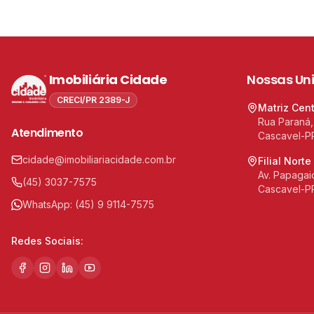
Imobiliária Cidade
Nossas Un
CRECI/PR 2389-J
Matriz Cen
Rua Paraná,
Atendimento
Cascavel-P
cidade@imobiliariacidade.com.br
Filial Norte
Av. Papagaio
(45) 3037-7575
Cascavel-P
WhatsApp:
(45) 9 9114-7575
Redes Sociais: