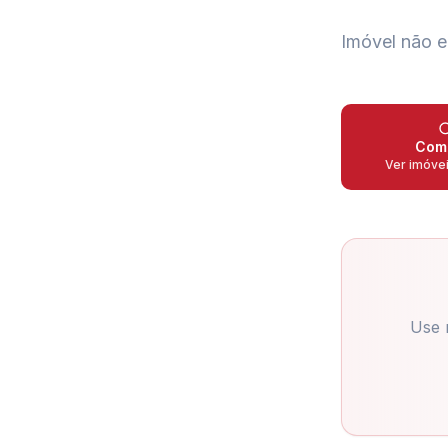
Imóvel não e
Com
Ver imóve
Use 