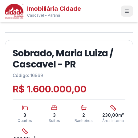
Imobiliária Cidade
Cascavel - Paraná
1
/
12
❮
❯
Sobrado, Maria Luiza /
Cascavel - PR
Código:
16969
R$ 1.600.000,00
3
3
2
230,00
m²
Quartos
Suítes
Banheiros
Área Interna