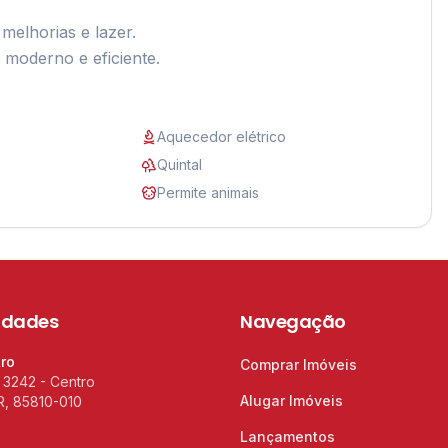
lhorias e lazer.

 moderno e eficiente.
Aquecedor elétrico
Quintal
Permite animais
idades
Navegação
tro
Comprar Imóveis
 3242 - Centro
Alugar Imóveis
R, 85810-010
Lançamentos