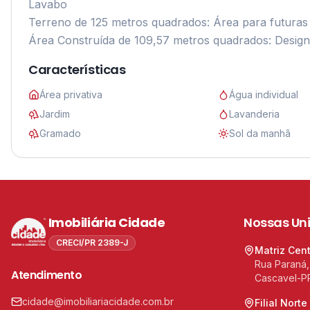
Lavabo

Terreno de 125 metros quadrados: Área para futuras me
Área Construída de 109,57 metros quadrados: Design
Características
Área privativa
Água individual
Jardim
Lavanderia
Gramado
Sol da manhã
Imobiliária Cidade
Nossas Un
CRECI/PR 2389-J
Matriz Cen
Rua Paraná,
Atendimento
Cascavel-P
cidade@imobiliariacidade.com.br
Filial Norte