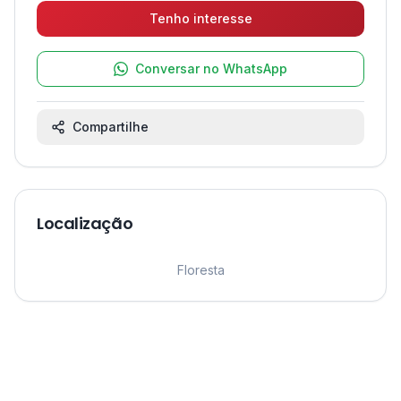
Tenho interesse
Conversar no WhatsApp
Compartilhe
Localização
Leaflet
|
©
OpenStreetMap
contributors ©
CARTO
1
Floresta