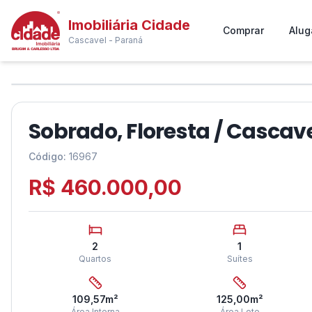
Imobiliária Cidade
Comprar
Alug
Cascavel - Paraná
1
/
6
❮
Sobrado, Floresta / Cascave
Código:
16967
R$ 460.000,00
2
1
Quartos
Suítes
109,57
m²
125,00
m²
Área Interna
Área Lote