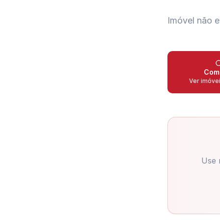
Imóvel não e
Com
Ver imóve
Use 