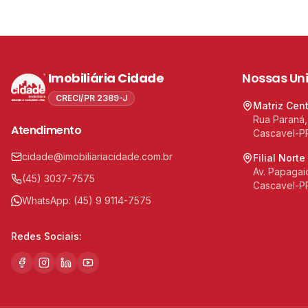
Imobiliária Cidade
Nossas Un
CRECI/PR 2389-J
Matriz Cen
Rua Paraná,
Atendimento
Cascavel-P
cidade@imobiliariacidade.com.br
Filial Norte
Av. Papagaio
(45) 3037-7575
Cascavel-P
WhatsApp:
(45) 9 9114-7575
Redes Sociais: