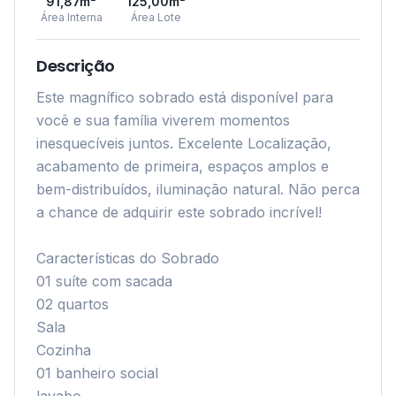
91,87
m²
125,00
m²
Área Interna
Área Lote
Descrição
Este magnífico sobrado está disponível para 
você e sua família viverem momentos 
inesquecíveis juntos. Excelente Localização, 
acabamento de primeira, espaços amplos e 
bem-distribuídos, iluminação natural. Não perca 
a chance de adquirir este sobrado incrível!

Características do Sobrado

01 suíte com sacada

02 quartos

Sala

Cozinha

01 banheiro social
