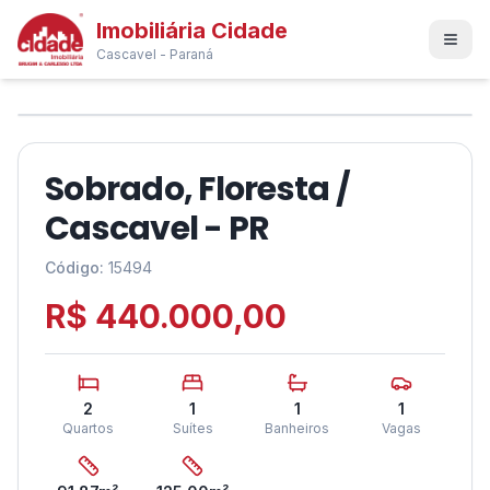
Imobiliária Cidade
Cascavel - Paraná
1
/
19
❮
❯
Sobrado, Floresta /
Cascavel - PR
Código:
15494
R$ 440.000,00
2
1
1
1
Quartos
Suítes
Banheiros
Vagas