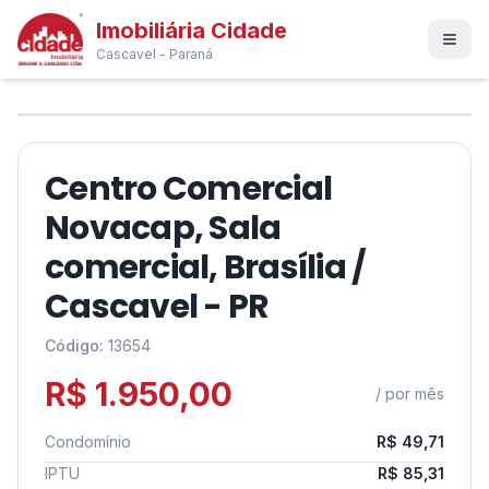
Imobiliária Cidade
Cascavel - Paraná
1
/
7
❮
❯
Centro Comercial
Novacap, Sala
comercial, Brasília /
Cascavel - PR
Código:
13654
R$ 1.950,00
/ por mês
Condomínio
R$ 49,71
IPTU
R$ 85,31