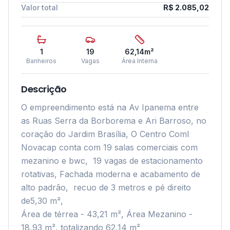
Valor total
R$ 2.085,02
1
19
62,14
m²
Banheiros
Vagas
Área Interna
Descrição
O empreendimento está na Av Ipanema entre 
as Ruas Serra da Borborema e Ari Barroso, no 
coração do Jardim Brasília, O Centro Coml 
Novacap conta com 19 salas comerciais com 
mezanino e bwc,  19 vagas de estacionamento 
rotativas, Fachada moderna e acabamento de 
alto padrão,  recuo de 3 metros e pé direito 
de5,30 m², 

Área de térrea - 43,21 m², Área Mezanino - 
18,93 m², totalizando 62,14 m²
