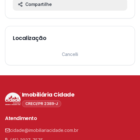
Compartilhe
Localização
Leaflet
|
©
OpenStreetMap
contributors ©
CARTO
1
Cancelli
Imobiliária Cidade
CRECI/PR 2389-J
Atendimento
cidade@imobiliariacidade.com.br