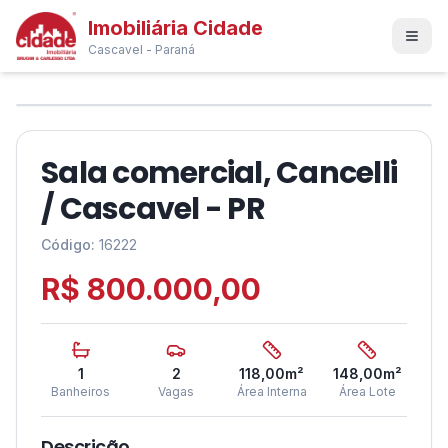
Imobiliária Cidade
Cascavel - Paraná
1
/
3
❮
❯
Sala comercial, Cancelli
/ Cascavel - PR
Código:
16222
R$ 800.000,00
1
2
118,00
m²
148,00
m²
Banheiros
Vagas
Área Interna
Área Lote
Descrição