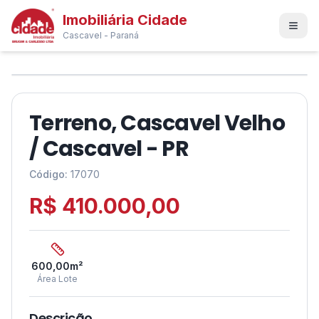
Imobiliária Cidade
Cascavel - Paraná
1
/
2
❮
❯
Terreno, Cascavel Velho
/ Cascavel - PR
Código:
17070
R$ 410.000,00
600,00
m²
Área Lote
Descrição