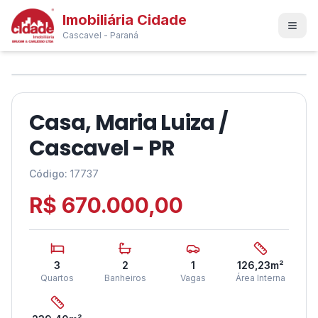
Imobiliária Cidade
Cascavel - Paraná
1
/
14
❮
❯
PROPOSTA
Casa, Maria Luiza /
Cascavel - PR
Código:
17737
R$ 670.000,00
3
2
1
126,23
m²
Quartos
Banheiros
Vagas
Área Interna