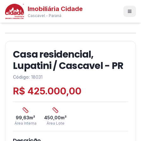
Imobiliária Cidade
Cascavel - Paraná
1
/
4
❮
❯
Casa residencial,
Lupatini / Cascavel - PR
Código:
18031
R$ 425.000,00
99,63
m²
450,00
m²
Área Interna
Área Lote
Descrição