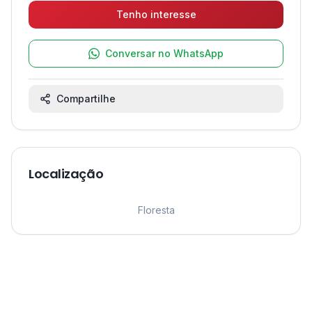
Tenho interesse
Conversar no WhatsApp
Compartilhe
Localização
Leaflet
|
©
OpenStreetMap
contributors ©
CARTO
1
Floresta