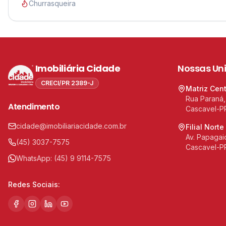
Churrasqueira
Imobiliária Cidade
Nossas Un
CRECI/PR 2389-J
Matriz Cen
Rua Paraná,
Atendimento
Cascavel-P
cidade@imobiliariacidade.com.br
Filial Norte
Av. Papagaio
(45) 3037-7575
Cascavel-P
WhatsApp:
(45) 9 9114-7575
Redes Sociais: