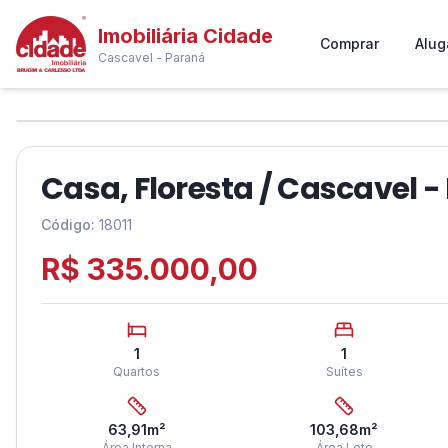
Imobiliária Cidade
Comprar
Alug
Cascavel - Paraná
1
/
2
❮
Casa, Floresta / Cascavel -
Código:
18011
R$ 335.000,00
1
1
Quartos
Suítes
63,91
m²
103,68
m²
Área Interna
Área Lote