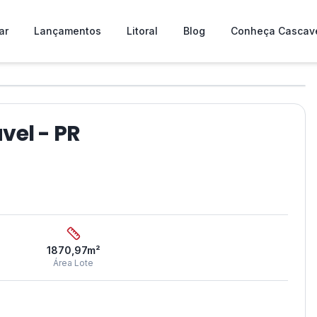
ar
Lançamentos
Litoral
Blog
Conheça Cascav
❯
vel - PR
1870,97
m²
Área Lote