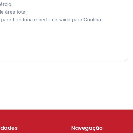
cio.

rea total;

para Londrina e perto da saída para Curitiba.

idades
Navegação