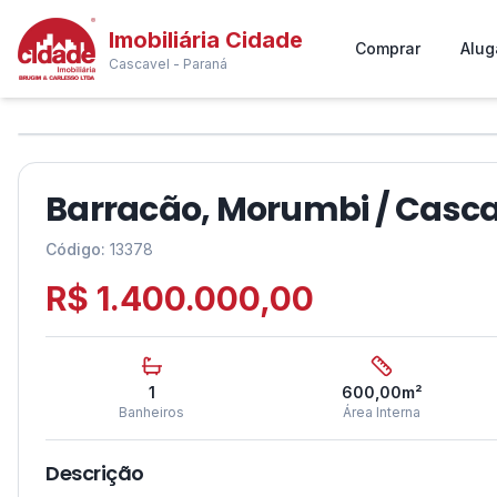
Imobiliária Cidade
Comprar
Alug
Cascavel - Paraná
1
/
8
❮
Barracão, Morumbi / Casca
Código:
13378
R$ 1.400.000,00
1
600,00
m²
Banheiros
Área Interna
Descrição