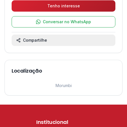
Tenho interesse
Conversar no WhatsApp
Compartilhe
Localização
Leaflet
|
©
OpenStreetMap
contributors ©
CARTO
1
Morumbi
Institucional