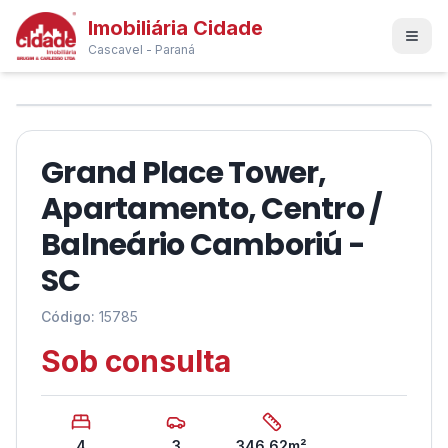
Imobiliária Cidade
Cascavel - Paraná
1
/
17
❮
❯
Grand Place Tower,
Apartamento, Centro /
Balneário Camboriú -
SC
Código:
15785
Sob consulta
4
3
346,62
m²