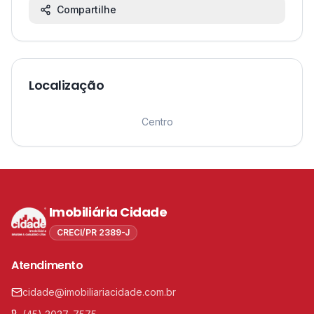
Compartilhe
Localização
Leaflet
|
©
OpenStreetMap
contributors ©
CARTO
1
Centro
Imobiliária Cidade
CRECI/PR 2389-J
Atendimento
cidade@imobiliariacidade.com.br