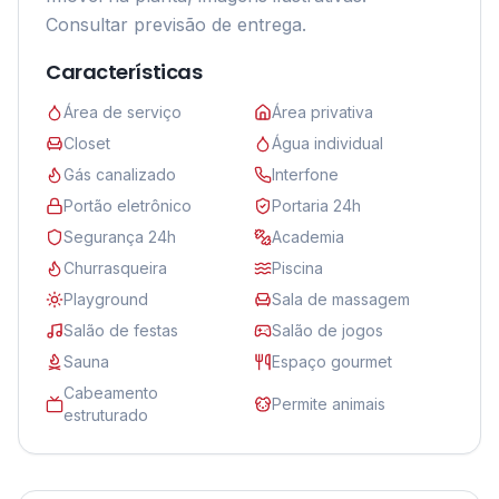
Consultar previsão de entrega.
Características
Área de serviço
Área privativa
Closet
Água individual
Gás canalizado
Interfone
Portão eletrônico
Portaria 24h
Segurança 24h
Academia
Churrasqueira
Piscina
Playground
Sala de massagem
Salão de festas
Salão de jogos
Sauna
Espaço gourmet
Cabeamento
Permite animais
estruturado