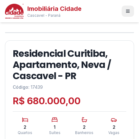
Imobiliária Cidade
Cascavel - Paraná
1
/
26
❮
❯
Residencial Curitiba,
Apartamento, Neva /
Cascavel - PR
Código:
17439
R$ 680.000,00
2
1
2
2
Quartos
Suítes
Banheiros
Vagas