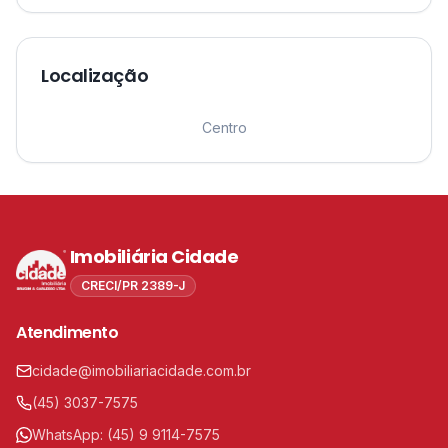
Localização
Leaflet
|
©
OpenStreetMap
contributors ©
CARTO
1
Centro
Imobiliária Cidade
CRECI/PR 2389-J
Atendimento
cidade@imobiliariacidade.com.br
(45) 3037-7575
WhatsApp:
(45) 9 9114-7575