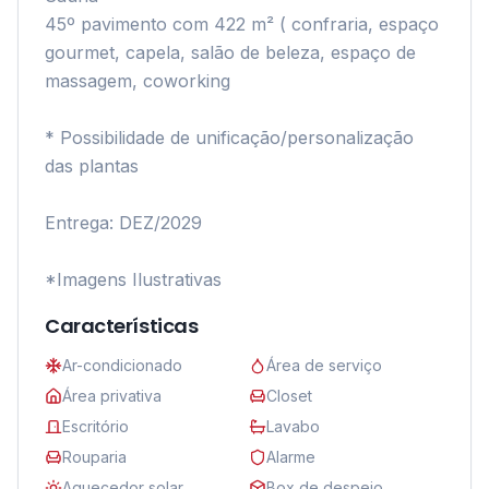
45º pavimento com 422 m² ( confraria, espaço 
gourmet, capela, salão de beleza, espaço de 
massagem, coworking

* Possibilidade de unificação/personalização 
das plantas

Entrega: DEZ/2029

*Imagens Ilustrativas 
Características
Ar-condicionado
Área de serviço
Área privativa
Closet
Escritório
Lavabo
Rouparia
Alarme
Aquecedor solar
Box de despejo