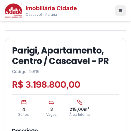
Imobiliária Cidade
Cascavel - Paraná
1
/
11
❮
❯
Parigi, Apartamento,
Centro / Cascavel - PR
Código:
15819
R$ 3.198.800,00
4
3
218,00
m²
Suítes
Vagas
Área Interna
Descrição