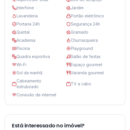
Interfone
Jardim
Lavanderia
Portão eletrônico
Portaria 24h
Segurança 24h
Quintal
Gramado
Academia
Churrasqueira
Piscina
Playground
Quadra esportiva
Salão de festas
Wi-Fi
Espaço gourmet
Sol da manhã
Varanda gourmet
Cabeamento
TV a cabo
estruturado
Conexão de internet
Está interessado no imóvel?