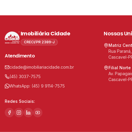
Imobiliária Cidade
Nossas Un
CRECI/PR 2389-J
Matriz Cen
Rua Paraná,
Atendimento
Cascavel-P
cidade@imobiliariacidade.com.br
Filial Norte
Av. Papagaio
(45) 3037-7575
Cascavel-P
WhatsApp:
(45) 9 9114-7575
Redes Sociais: