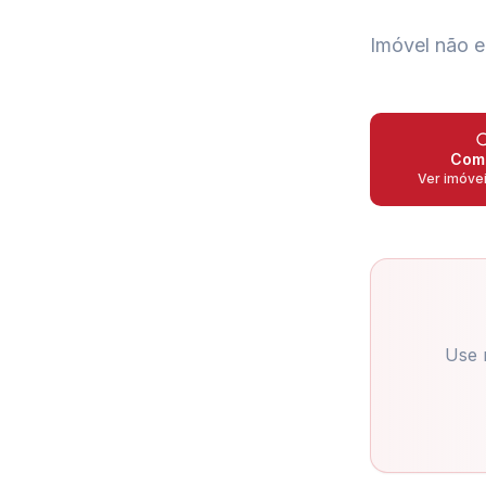
Imóvel não e
Com
Ver imóve
Use 