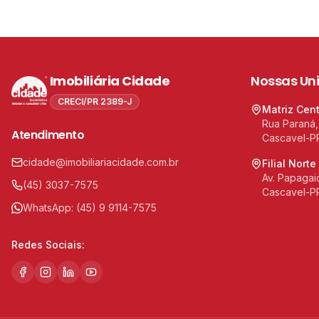
Imobiliária Cidade
Nossas Un
CRECI/PR 2389-J
Matriz Cen
Rua Paraná,
Atendimento
Cascavel-P
cidade@imobiliariacidade.com.br
Filial Norte
Av. Papagaio
(45) 3037-7575
Cascavel-P
WhatsApp:
(45) 9 9114-7575
Redes Sociais: