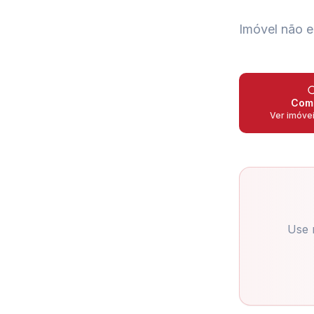
Imóvel não e
Com
Ver imóve
Use 