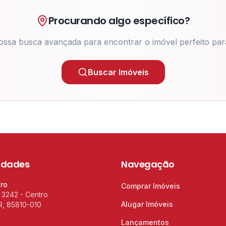
Procurando algo específico?
ossa busca avançada para encontrar o imóvel perfeito par
Buscar Imóveis
idades
Navegação
tro
Comprar Imóveis
 3242 - Centro
Alugar Imóveis
R, 85810-010
Lançamentos