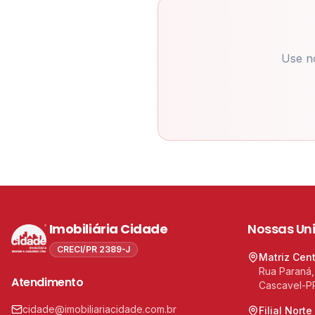
Use n
Imobiliária Cidade
Nossas Un
CRECI/PR 2389-J
Matriz Cen
Rua Paraná,
Atendimento
Cascavel-P
cidade@imobiliariacidade.com.br
Filial Norte